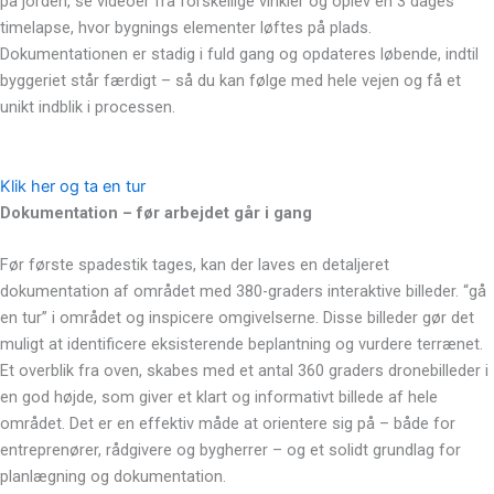
på jorden, se videoer fra forskellige vinkler og oplev en 3 dages
timelapse, hvor bygnings elementer løftes på plads.
Dokumentationen er stadig i fuld gang og opdateres løbende, indtil
byggeriet står færdigt – så du kan følge med hele vejen og få et
unikt indblik i processen.
Klik her og ta en tur
Dokumentation – før arbejdet går i gang
Før første spadestik tages, kan der laves en detaljeret
dokumentation af området med 380-graders interaktive billeder. “gå
en tur” i området og inspicere omgivelserne. Disse billeder gør det
muligt at identificere eksisterende beplantning og vurdere terrænet.
Et overblik fra oven, skabes med et antal 360 graders dronebilleder i
en god højde, som giver et klart og informativt billede af hele
området. Det er en effektiv måde at orientere sig på – både for
entreprenører, rådgivere og bygherrer – og et solidt grundlag for
planlægning og dokumentation.