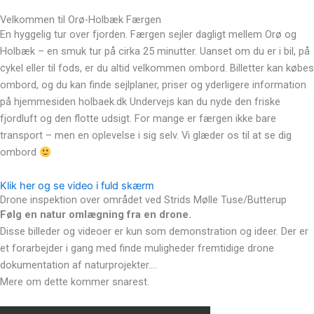
Velkommen til Orø-Holbæk Færgen
En hyggelig tur over fjorden. Færgen sejler dagligt mellem Orø og
Holbæk – en smuk tur på cirka 25 minutter. Uanset om du er i bil, på
cykel eller til fods, er du altid velkommen ombord. Billetter kan købes
ombord, og du kan finde sejlplaner, priser og yderligere information
på hjemmesiden holbaek.dk Undervejs kan du nyde den friske
fjordluft og den flotte udsigt. For mange er færgen ikke bare
transport – men en oplevelse i sig selv. Vi glæder os til at se dig
ombord
Klik her og se video i fuld skærm
Drone inspektion over området ved Strids Mølle Tuse/Butterup
Følg en natur omlægning fra en drone.
Disse billeder og videoer er kun som demonstration og ideer. Der er
et forarbejder i gang med finde muligheder fremtidige drone
dokumentation af naturprojekter….
Mere om dette kommer snarest.